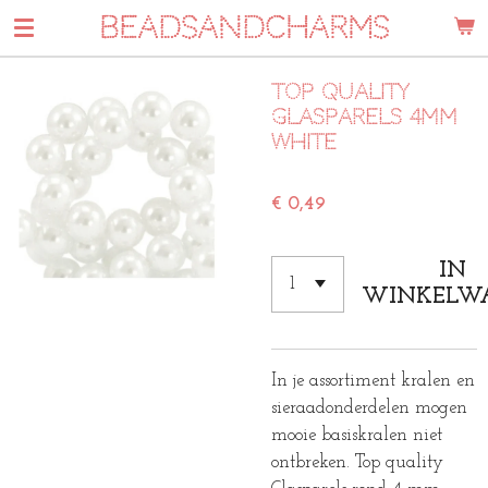
BEADSANDCHARMS
Ga
direct
naar
Top quality
de
glasparels 4mm
hoofdinhoud
White
€ 0,49
IN
WINKELW
In je assortiment kralen en
sieraadonderdelen mogen
mooie basiskralen niet
ontbreken. Top quality