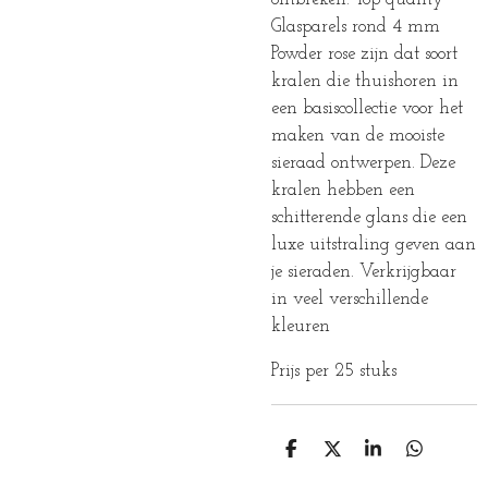
Glasparels rond 4 mm
Powder rose zijn dat soort
kralen die thuishoren in
een basiscollectie voor het
maken van de mooiste
sieraad ontwerpen. Deze
kralen hebben een
schitterende glans die een
luxe uitstraling geven aan
je sieraden. Verkrijgbaar
in veel verschillende
kleuren
Prijs per 25 stuks
D
D
S
D
E
E
H
E