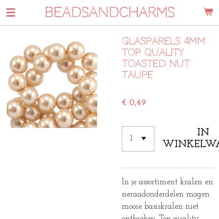
BEADSANDCHARMS
Ga
direct
naar
Glasparels 4mm
de
top quality
hoofdinhoud
Toasted Nut
taupe
€ 0,49
IN
WINKELW
In je assortiment kralen en
sieraadonderdelen mogen
mooie basiskralen niet
ontbreken. Top quality