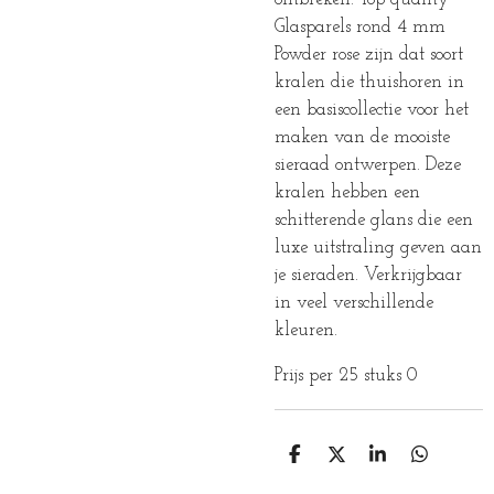
Glasparels rond 4 mm
Powder rose zijn dat soort
kralen die thuishoren in
een basiscollectie voor het
maken van de mooiste
sieraad ontwerpen. Deze
kralen hebben een
schitterende glans die een
luxe uitstraling geven aan
je sieraden. Verkrijgbaar
in veel verschillende
kleuren.
Prijs per 25 stuks 0
D
D
S
D
E
E
H
E