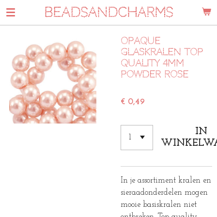
BEADSANDCHARMS
Ga
direct
naar
Opaque
de
glaskralen Top
hoofdinhoud
quality 4mm
powder Rose
€ 0,49
IN
WINKELW
In je assortiment kralen en
sieraadonderdelen mogen
mooie basiskralen niet
ontbreken. Top quality