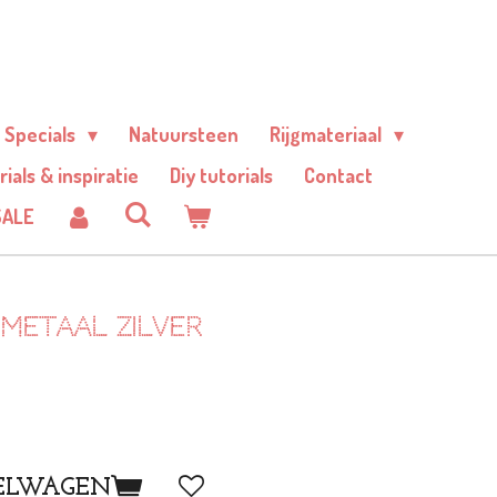
Specials
Natuursteen
Rijgmateriaal
rials & inspiratie
Diy tutorials
Contact
SALE
metaal zilver
ELWAGEN