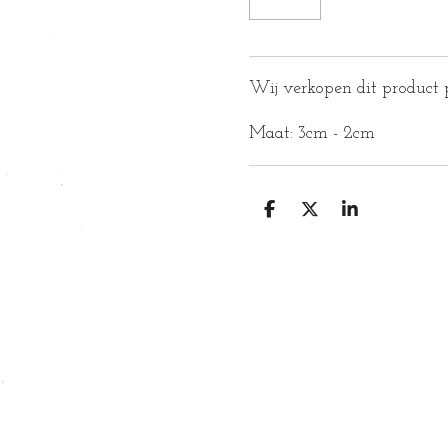
Wij verkopen dit product p
Maat: 3cm - 2cm
D
D
S
E
E
H
L
E
A
E
L
R
N
E