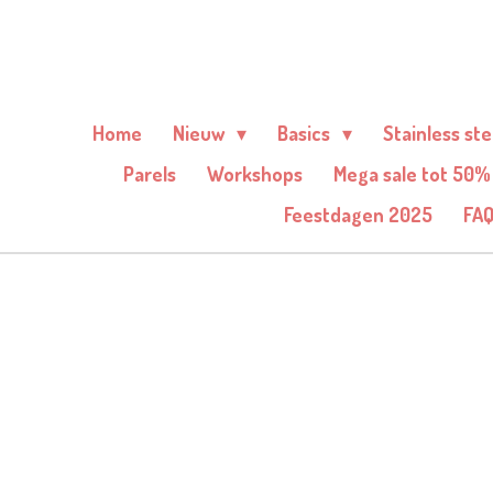
Ga
direct
naar
de
Home
Nieuw
Basics
Stainless st
hoofdinhoud
Parels
Workshops
Mega sale tot 50%
Feestdagen 2025
FA