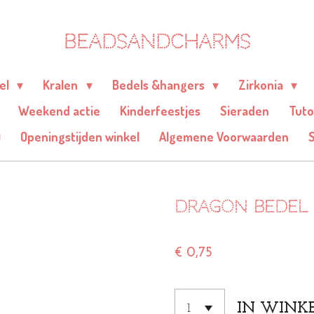
BEADSANDCHARMS
eel
Kralen
Bedels &hangers
Zirkonia
Weekend actie
Kinderfeestjes
Sieraden
Tuto
Q
Openingstijden winkel
Algemene Voorwaarden
Dragon bedel 
€ 0,75
IN WINK