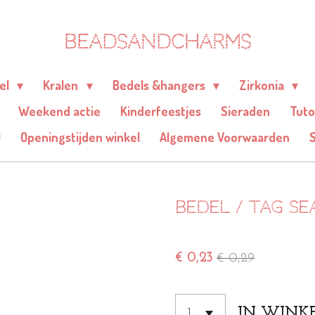
BEADSANDCHARMS
eel
Kralen
Bedels &hangers
Zirkonia
Weekend actie
Kinderfeestjes
Sieraden
Tuto
Q
Openingstijden winkel
Algemene Voorwaarden
Bedel / Tag Se
€ 0,23
€ 0,29
IN WINK