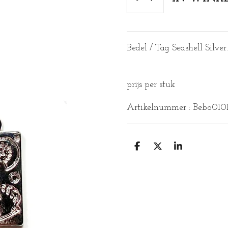
Bedel / Tag Seashell Silver
prijs per stuk
Artikelnummer : Bebo010
D
D
S
E
E
H
L
E
A
E
L
R
N
E