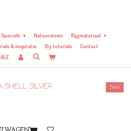
Specials
Natuursteen
Rijgmateriaal
rials & inspiratie
Diy tutorials
Contact
SALE
a shell Silver
Sale!
ELWAGEN