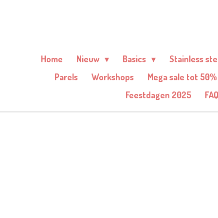
Ga
direct
naar
de
Home
Nieuw
Basics
Stainless st
hoofdinhoud
Parels
Workshops
Mega sale tot 50%
Feestdagen 2025
FA