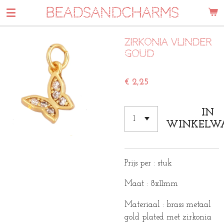
BEADSANDCHARMS
Ga
direct
naar
Zirkonia vlinder
de
Goud
hoofdinhoud
€ 2,25
IN
WINKELW
Prijs per : stuk
Maat : 8x11mm
Materiaal : brass metaal
gold plated met zirkonia