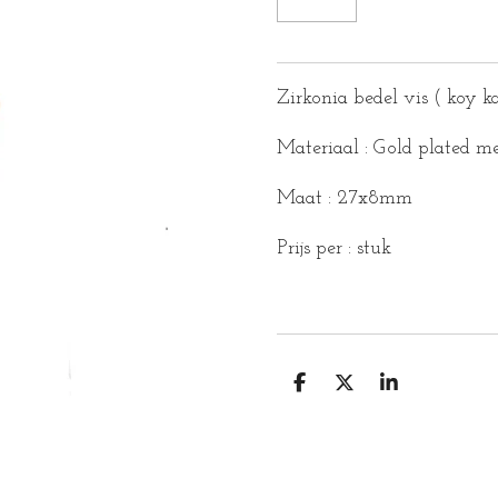
Zirkonia bedel vis ( koy k
Materiaal : Gold plated me
Maat : 27x8mm
Prijs per : stuk
D
D
S
E
E
H
L
E
A
E
L
R
N
E