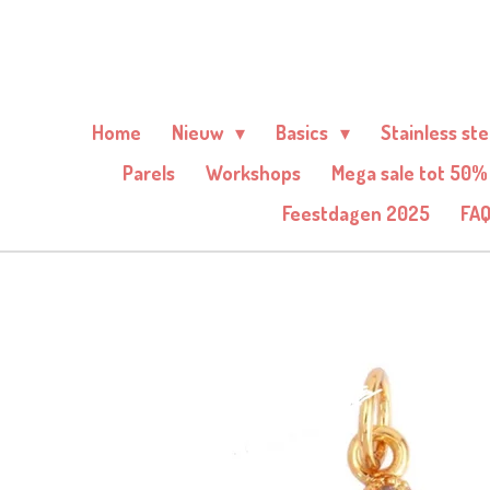
Ga
direct
naar
de
Home
Nieuw
Basics
Stainless st
hoofdinhoud
Parels
Workshops
Mega sale tot 50%
Feestdagen 2025
FA