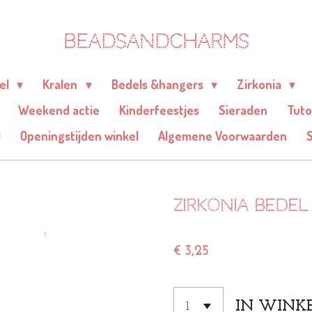
BEADSANDCHARMS
eel
Kralen
Bedels &hangers
Zirkonia
Weekend actie
Kinderfeestjes
Sieraden
Tuto
Q
Openingstijden winkel
Algemene Voorwaarden
Zirkonia bedel 
€ 3,25
IN WINK