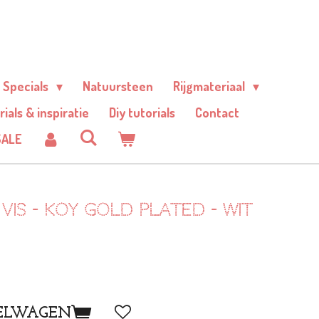
Specials
Natuursteen
Rijgmateriaal
rials & inspiratie
Diy tutorials
Contact
SALE
vis - koy Gold plated - Wit
ELWAGEN