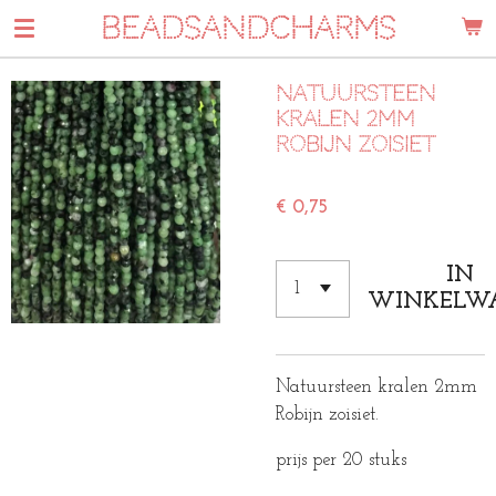
BEADSANDCHARMS
Ga
direct
naar
Natuursteen
de
kralen 2mm
hoofdinhoud
Robijn zoisiet
€ 0,75
IN
WINKELW
Natuursteen kralen 2mm
Robijn zoisiet.
prijs per 20 stuks