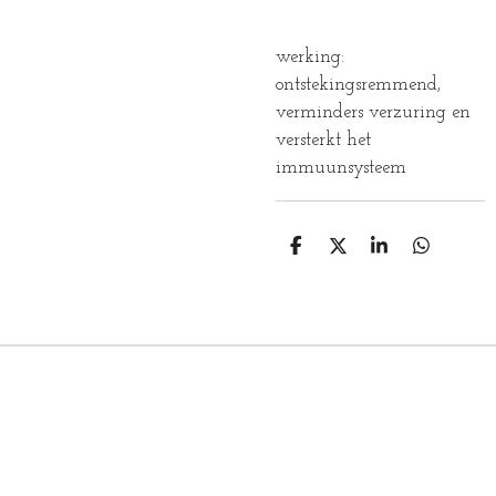
werking:
ontstekingsremmend,
verminders verzuring en
versterkt het
immuunsysteem
D
D
S
D
E
E
H
E
L
E
A
L
E
L
R
E
N
E
N