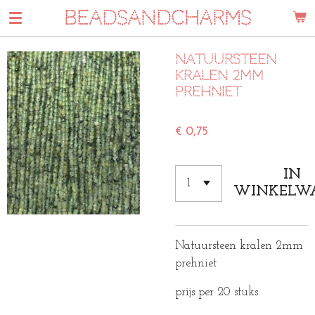
BEADSANDCHARMS
Ga
direct
naar
Natuursteen
de
kralen 2mm
hoofdinhoud
prehniet
€ 0,75
IN
WINKELW
Natuursteen kralen 2mm
prehniet
prijs per 20 stuks