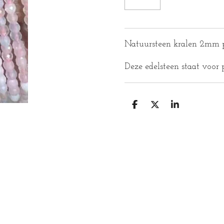
Natuursteen kralen 2mm 
Deze edelsteen staat voor p
D
D
S
E
E
H
L
E
A
E
L
R
N
E