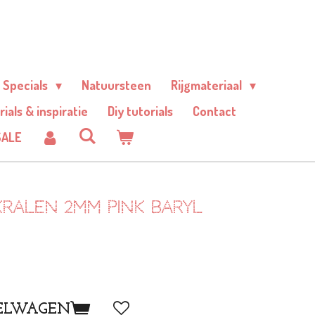
Specials
Natuursteen
Rijgmateriaal
rials & inspiratie
Diy tutorials
Contact
SALE
ralen 2mm pink baryl
ELWAGEN