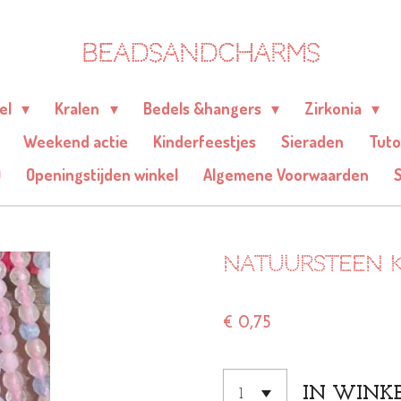
BEADSANDCHARMS
eel
Kralen
Bedels &hangers
Zirkonia
Weekend actie
Kinderfeestjes
Sieraden
Tuto
Q
Openingstijden winkel
Algemene Voorwaarden
Natuursteen k
€ 0,75
IN WINK