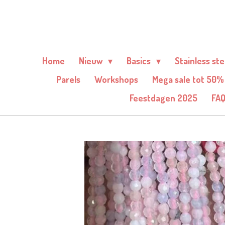
Ga
direct
naar
de
Home
Nieuw
Basics
Stainless st
hoofdinhoud
Parels
Workshops
Mega sale tot 50%
Feestdagen 2025
FA