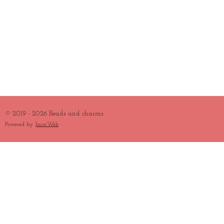
© 2019 - 2026 Beads and charms
Powered by
JouwWeb