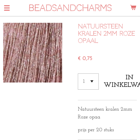
BEADSANDCHARMS
Ga
direct
naar
Natuursteen
de
kralen 2mm roze
hoofdinhoud
opaal
€ 0,75
IN
WINKELW
Natuursteen kralen 2mm
Roze opaa
prijs per 20 stuks