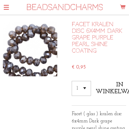
BEADSANDCHARMS
Ga
direct
naar
Facet kralen
de
disc 6x4mm dark
hoofdinhoud
Grape purple
pearl shine
coating
€ 0,95
IN
WINKELW
Facet ( glas ) kralen disc
6x4mm Dark grape
purple pearl shine coating.