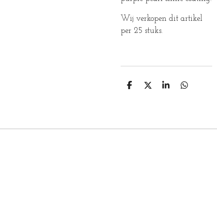
Wij verkopen dit artikel
per 25 stuks.
D
D
S
D
E
E
H
E
L
E
A
L
E
L
R
E
N
E
N