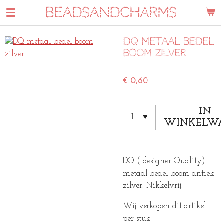
BEADSANDCHARMS
Ga
direct
naar
DQ metaal bedel
de
boom zilver
hoofdinhoud
€ 0,60
IN
WINKELW
DQ ( designer Quality)
metaal bedel boom antiek
zilver. Nikkelvrij.
Wij verkopen dit artikel
per stuk