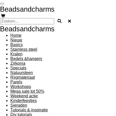
Ga
Beadsandcharms
direct
naar
de
hoofdinhoud
Beadsandcharms
Home
Nieuw
Basics
Stainless steel
Kralen
Bedels &hangers
Zirkonia
Specials
Natuursteen
Rijgmateriaal
Parels
Workshops
Mega sale tot 50%
Weekend actie
Kinderfeestjes
Sieraden
Tutorials & inspiratie
Diy tutorials