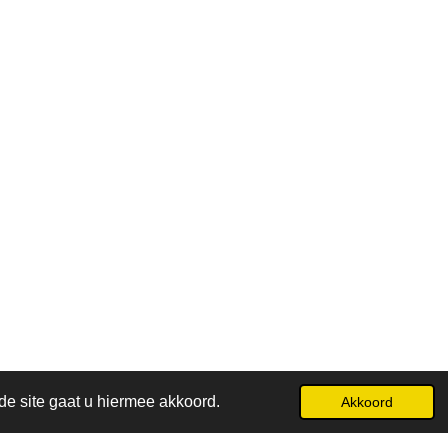
de site gaat u hiermee akkoord.
Akkoord
Powered by
JouwWeb