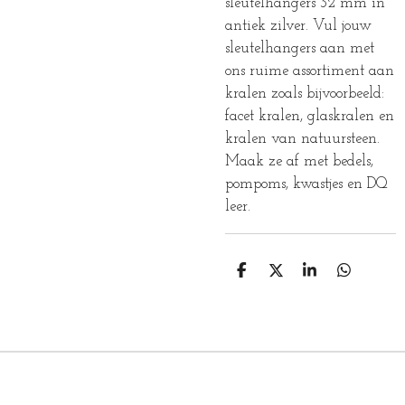
sleutelhangers 32 mm in
antiek zilver. Vul jouw
sleutelhangers aan met
ons ruime assortiment aan
kralen zoals bijvoorbeeld:
facet kralen, glaskralen en
kralen van natuursteen.
Maak ze af met bedels,
pompoms, kwastjes en DQ
leer.
D
D
S
D
E
E
H
E
L
E
A
L
E
L
R
E
N
E
N