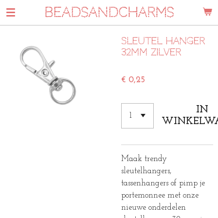
BEADSANDCHARMS
Ga
direct
naar
Sleutel hanger
de
32mm zilver
hoofdinhoud
€ 0,25
IN
WINKELW
Maak trendy
sleutelhangers,
tassenhangers of pimp je
portemonnee met onze
nieuwe onderdelen